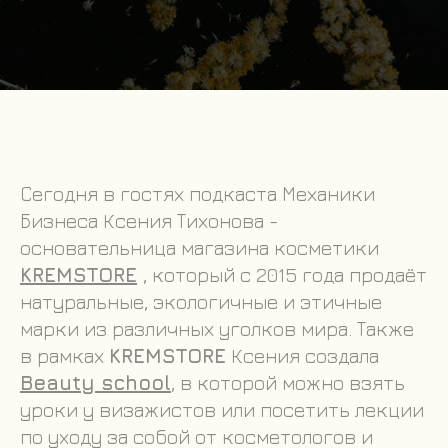
Сегодня в гостях подкаста Механики
Бизнеса Ксения Тихонова -
основательница магазина косметики
KREMSTORE
, который с 2015 года продаёт
натуральные, экологичные и этичные
марки из различных уголков мира. Также
в рамках
KREMSTORE
Ксения создала
Beauty school
, в которой можно взять
уроки у визажистов или посетить лекции
по уходу за собой от косметологов и